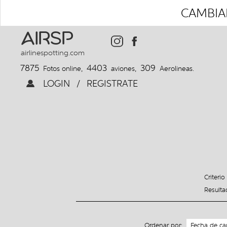
CAMBIAR
AIRSP
airlinespotting.com
7875
4403
309
Fotos online,
aviones,
Aerolineas.
LOGIN
/
REGISTRATE
Criteri
Result
Ordenar por: