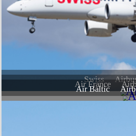
Swiss
Airbu
Air France
Air
Air Baltic
Airb