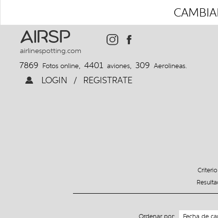
CAMBIAR
AIRSP
airlinespotting.com
7869
4401
309
Fotos online,
aviones,
Aerolineas.
LOGIN
/
REGISTRATE
Criter
Result
Ordenar por: